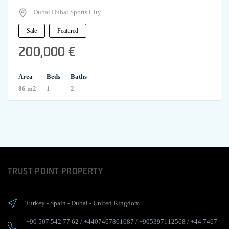
Dubai Dubai Sports City
Sale
Featured
200,000 €
Area
Beds
Baths
86 m2
1
2
TRUST POINT PROPERTY
Turkey
-
Spain
-
Dubai
-
United Kingdom
+90 507 542 77 62
/
+4407467861687
/
+905397112568
/
+44 7467