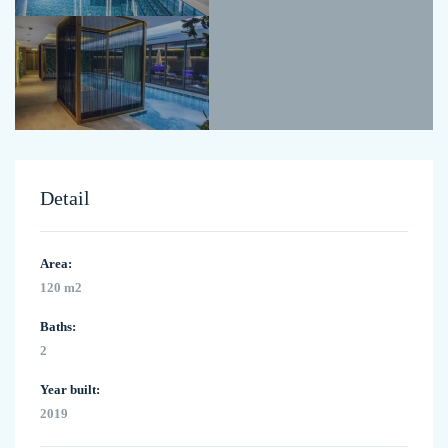
Detail
Area:
120 m2
Baths:
2
Year built:
2019