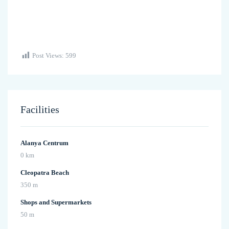
Post Views:
599
Facilities
Alanya Centrum
0 km
Cleopatra Beach
350 m
Shops and Supermarkets
50 m