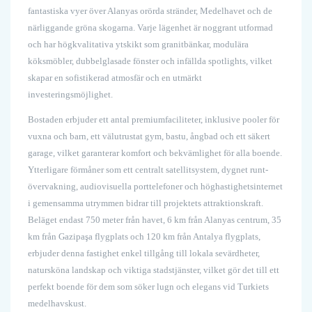
fantastiska vyer över Alanyas orörda stränder, Medelhavet och de
närliggande gröna skogarna. Varje lägenhet är noggrant utformad
och har högkvalitativa ytskikt som granitbänkar, modulära
köksmöbler, dubbelglasade fönster och infällda spotlights, vilket
skapar en sofistikerad atmosfär och en utmärkt
investeringsmöjlighet.
Bostaden erbjuder ett antal premiumfaciliteter, inklusive pooler för
vuxna och barn, ett välutrustat gym, bastu, ångbad och ett säkert
garage, vilket garanterar komfort och bekvämlighet för alla boende.
Ytterligare förmåner som ett centralt satellitsystem, dygnet runt-
övervakning, audiovisuella porttelefoner och höghastighetsinternet
i gemensamma utrymmen bidrar till projektets attraktionskraft.
Beläget endast 750 meter från havet, 6 km från Alanyas centrum, 35
km från Gazipaşa flygplats och 120 km från Antalya flygplats,
erbjuder denna fastighet enkel tillgång till lokala sevärdheter,
natursköna landskap och viktiga stadstjänster, vilket gör det till ett
perfekt boende för dem som söker lugn och elegans vid Turkiets
medelhavskust.