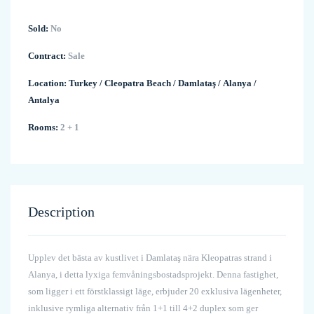
Sold:
No
Contract:
Sale
Location:
Turkey
/
Cleopatra Beach
/
Damlataş
/
Alanya
/
Antalya
Rooms:
2 + 1
Description
Upplev det bästa av kustlivet i Damlataş nära Kleopatras strand i
Alanya, i detta lyxiga femvåningsbostadsprojekt. Denna fastighet,
som ligger i ett förstklassigt läge, erbjuder 20 exklusiva lägenheter,
inklusive rymliga alternativ från 1+1 till 4+2 duplex som ger