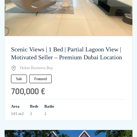
Scenic Views | 1 Bed | Partial Lagoon View |
Motivated Seller – Premium Dubai Location
Dubai Business Bay
Sale
Featured
700,000 €
Area
Beds
Baths
141 m2
2
2