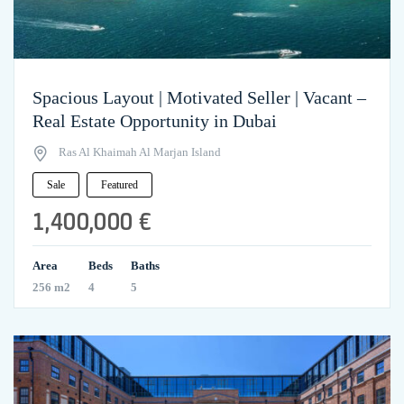
Spacious Layout | Motivated Seller | Vacant –
Real Estate Opportunity in Dubai
Ras Al Khaimah Al Marjan Island
Sale
Featured
1,400,000 €
Area
Beds
Baths
256 m2
4
5