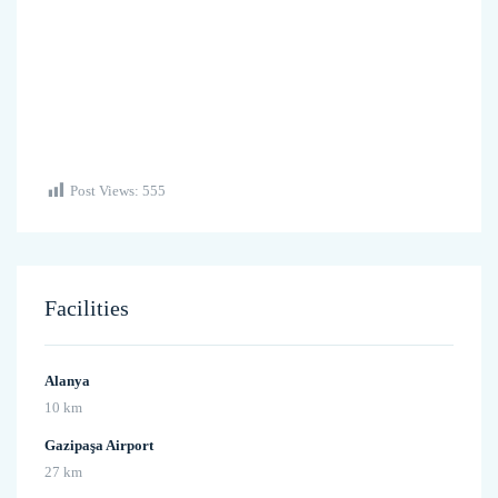
Post Views:
555
Facilities
Alanya
10 km
Gazipaşa Airport
27 km