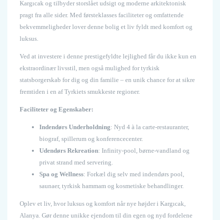
Kargıcak og tilbyder storslået udsigt og moderne arkitektonisk
pragt fra alle sider. Med førsteklasses faciliteter og omfattende
bekvemmeligheder lover denne bolig et liv fyldt med komfort og
luksus.
Ved at investere i denne prestigefyldte lejlighed får du ikke kun en
ekstraordinær livsstil, men også mulighed for tyrkisk
statsborgerskab for dig og din familie – en unik chance for at sikre
fremtiden i en af Tyrkiets smukkeste regioner.
Faciliteter og Egenskaber:
Indendørs Underholdning
: Nyd 4 à la carte-restauranter,
biograf, spillerum og konferencecenter.
Udendørs Rekreation
: Infinity-pool, børne-vandland og
privat strand med servering.
Spa og Wellness
: Forkæl dig selv med indendørs pool,
saunaer, tyrkisk hammam og kosmetiske behandlinger.
Oplev et liv, hvor luksus og komfort når nye højder i Kargıcak,
Alanya. Gør denne unikke ejendom til din egen og nyd fordelene